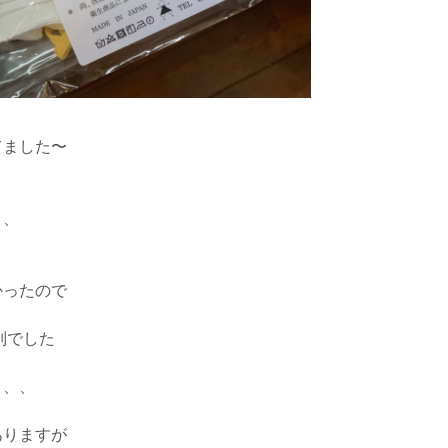
てました〜
、、
かったので
別でした
、、、
ありますが