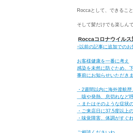
Roccaとして、できる
そして髪だけでも楽しん
Roccaコロナウイル
↑以前の記事に追加でのお
お客様健康を一番に考え
感染を未然に防ぐため、
事前にお知らせいただき
・2週間以内に海外渡航歴
咳や発熱、息切れなど呼
・またはそのような症状
・ご来店日に37.5度以上
・味覚障害、体調がすぐ
ご相談くださいね