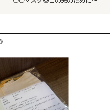
〇〇マスク◎この先のために〜
◎