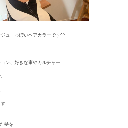
ジュ っぽいヘアカラーです^^
ション、好きな事やカルチャー
で、
た
ます
た髪を