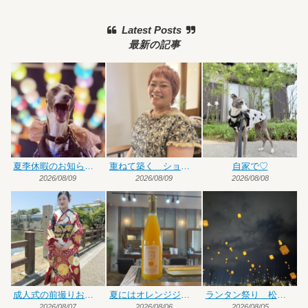
Latest Posts
最新の記事
夏季休暇のお知らせです
重ねて築く ショート×ハイトーンカラー
自家で♡
2026/08/09
2026/08/09
2026/08/08
成人式の前撮りお手伝い
夏にはオレンジジュース♡
ランタン祭り 松前編
2026/08/07
2026/08/06
2026/08/05