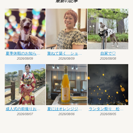
最新の記事
夏季休暇のお知らせです
重ねて築く ショート×ハイトーンカラー
自家で♡
2026/08/09
2026/08/09
2026/08/08
成人式の前撮りお手伝い
夏にはオレンジジュース♡
ランタン祭り 松前編
2026/08/07
2026/08/06
2026/08/05