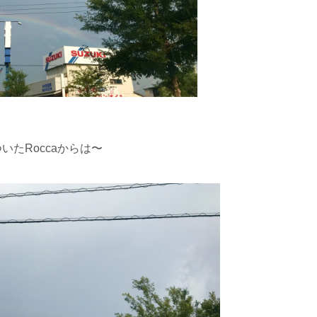
たRoccaからは〜