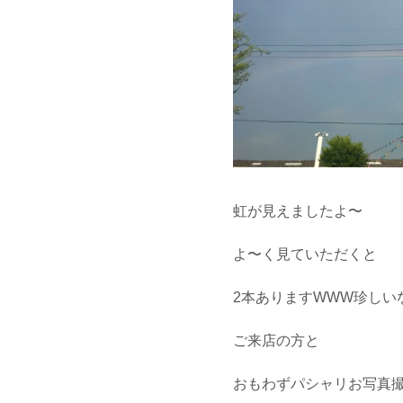
虹が見えましたよ〜
よ〜く見ていただくと
2本ありますWWW珍しい
ご来店の方と
おもわずパシャリお写真