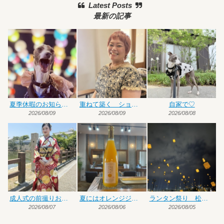
Latest Posts
最新の記事
夏季休暇のお知らせです
重ねて築く ショート×ハイトーンカラー
自家で♡
2026/08/09
2026/08/09
2026/08/08
成人式の前撮りお手伝い
夏にはオレンジジュース♡
ランタン祭り 松前編
2026/08/07
2026/08/06
2026/08/05