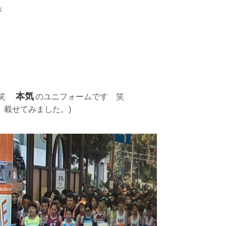
が
本気
す笑
のユニフォームです 笑
。載せてみました。)