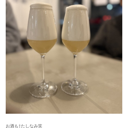
お酒も⇧たしなみ笑