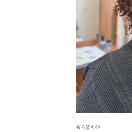
後ろ姿も◎