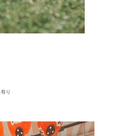
た
も有り