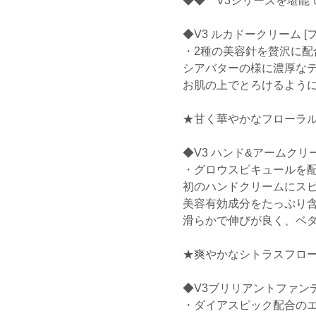
◆◆ V3シリーズを堪能
◆V3 ルカドークリーム 
・2種の美容針を贅沢に配
シアバターの様に濃厚な
お肌の上でとろけるよう
★甘く華やかなフローラ
◆V3 ハンド&アームクリ
・グロウスピキュールを
初のハンドクリームにスピ
美容有効成分をたっぷり
滑らかで伸びが良く、ベ
★爽やかなシトラスフロ
◆V3ブリリアントファン
・ダイアスピック配合の