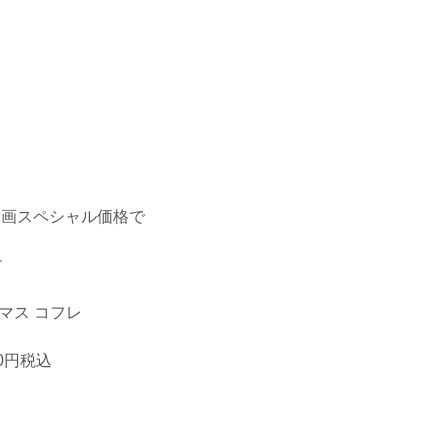
企画スペシャル価格で
す
クリスマス コフレ
0円税込