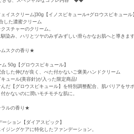
できる、スペシャルなコフレ内容 ◆◆
[フェイスクリーム]30g【イノスピキュール+グロウスピキュール
合した濃蜜クリーム
テクスチャーのクリーム。
に馴染み、ハリとツヤのみずみずしい滑らかなお肌へと導きま
ルムスクの香り★
ーム 50g【グロウスピキュール】
配合した伸びが良く、べた付かないご褒美ハンドクリーム
キュール(美容針)が入った限定商品!
含んだ【グロウスピキュール】を特別調整配合、肌バリアをサ
タ付かないのに潤いモチモチな肌に。
ーラルの香り★
デーション【ダイアスピック】
エイジングケアに特化したファンデーション。