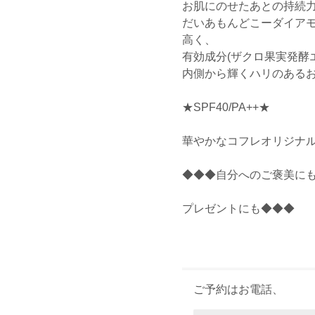
お肌にのせたあとの持続
だいあもんどこーダイアモ
高く、
有効成分(ザクロ果実発酵
内側から輝くハリのある
★SPF40/PA++★
華やかなコフレオリジナ
◆◆◆自分へのご褒美に
プレゼントにも◆◆◆
ご予約はお電話、