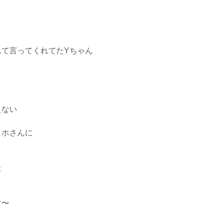
んて言ってくれてたYちゃん
えない
ミホさんに
た
す〜