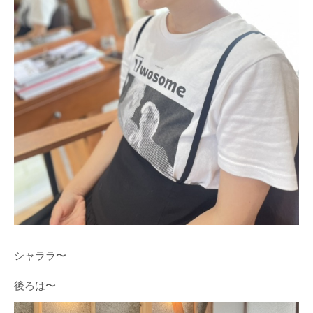
シャララ〜
後ろは〜