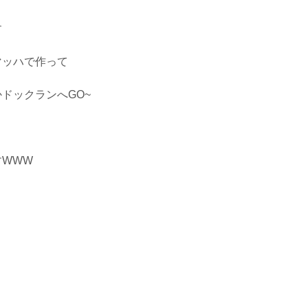
す
マッハで作って
ドックランへGO~
すWWW