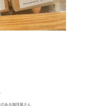
〜
事のある珈琲屋さん