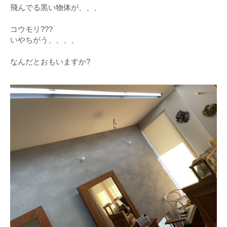
飛んでる黒い物体が、、、
コウモリ???
いやちがう、、、、
なんだとおもいますか?